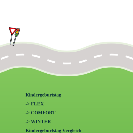
Kindergeburtstag
-> FLEX
-> COMFORT
-> WINTER
Kindergeburtstag Vergleich