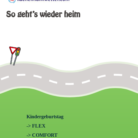
So geht's wieder heim
Kindergeburtstag
-> FLEX
-> COMFORT