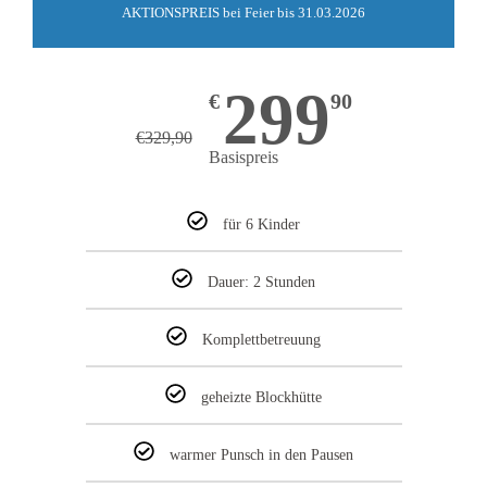
AKTIONSPREIS bei Feier bis 31.03.2026
299
€
90
€
329,90
Basispreis
für 6 Kinder
Dauer: 2 Stunden
Komplettbetreuung
geheizte Blockhütte
warmer Punsch in den Pausen