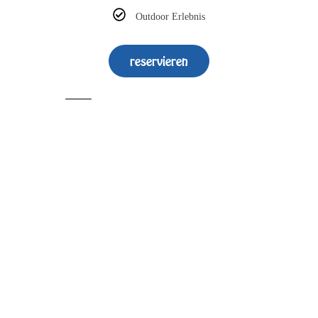
Outdoor Erlebnis
reservieren
NOV - MÄR
Extras
Mitgebsel und Erinnerungen
nach Aufwand
Führerschein
Medaillen