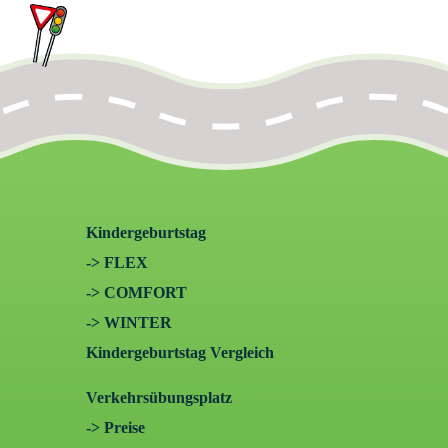
Kindergeburtstag
-> FLEX
-> COMFORT
-> WINTER
Kindergeburtstag Vergleich
Verkehrsübungsplatz
-> Preise